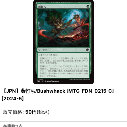
【JPN】薮打ち/Bushwhack [MTG_FDN_0215_C]
[
2024-5
]
販売価格
:
50
円
(税込)
在庫数2点