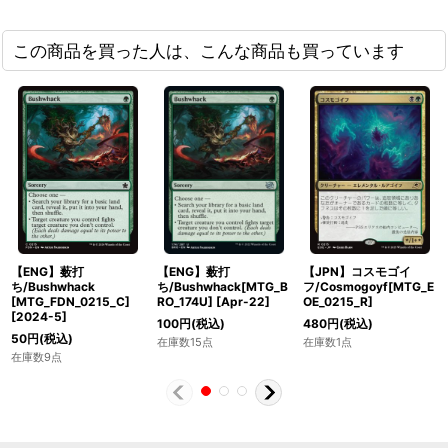
この商品を買った人は、こんな商品も買っています
【ENG】薮打
【ENG】薮打
【JPN】コスモゴイ
ち/Bushwhack
ち/Bushwhack[MTG_B
フ/Cosmogoyf[MTG_E
[MTG_FDN_0215_C]
RO_174U]
[
Apr-22
]
OE_0215_R]
[
2024-5
]
100
円
(税込)
480
円
(税込)
50
円
(税込)
在庫数15点
在庫数1点
在庫数9点