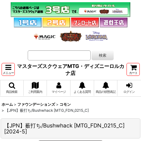
マスターズスクウェアMTG・ディズニーロルカ
ナ店
メニュー
カート
商品検索
ご利用案内
マイページ
よくある質問
商品の状態表記
ログイン
ホーム
>
ファウンデーションズ
>
コモン
>
【JPN】薮打ち/Bushwhack [MTG_FDN_0215_C]
【JPN】薮打ち/Bushwhack [MTG_FDN_0215_C]
[
2024-5
]