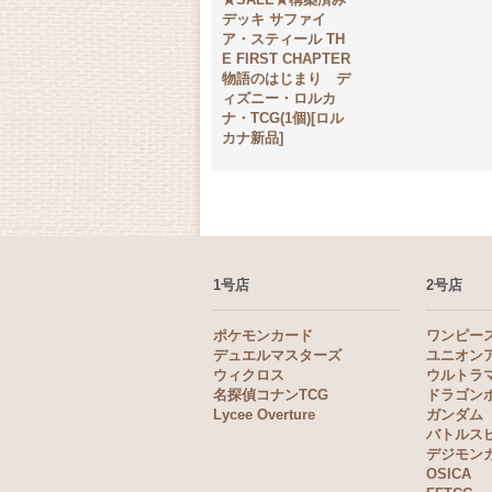
デッキ サファイ
ア・スティール TH
E FIRST CHAPTER
物語のはじまり デ
ィズニー・ロルカ
ナ・TCG(1個)[ロル
カナ新品]
1号店
2号店
ポケモンカード
ワンピー
デュエルマスターズ
ユニオン
ウィクロス
ウルトラ
名探偵コナンTCG
ドラゴン
Lycee Overture
ガンダム
バトルス
デジモン
OSICA