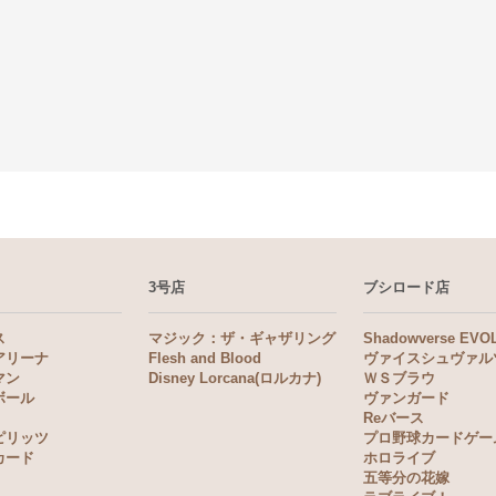
3号店
ブシロード店
ス
マジック：ザ・ギャザリング
Shadowverse EVO
アリーナ
Flesh and Blood
ヴァイスシュヴァル
マン
Disney Lorcana(ロルカナ)
ＷＳブラウ
ボール
ヴァンガード
Reバース
ピリッツ
プロ野球カードゲー
カード
ホロライブ
五等分の花嫁