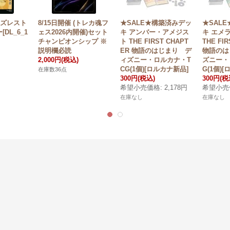
ャズレスト
8/15日開催 (トレカ魂フ
★SALE★構築済みデッ
★SAL
DL_6_1
ェス2026内開催)セット
キ アンバー・アメジス
キ エメ
チャンピオンシップ ※
ト THE FIRST CHAPT
THE FI
説明欄必読
ER 物語のはじまり デ
物語のは
2,000円
(税込)
ィズニー・ロルカナ・T
ズニー・
CG(1個)[ロルカナ新品]
G(1個)
在庫数36点
300円
(税込)
300円
(税
希望小売価格
:
2,178円
希望小売
在庫なし
在庫なし