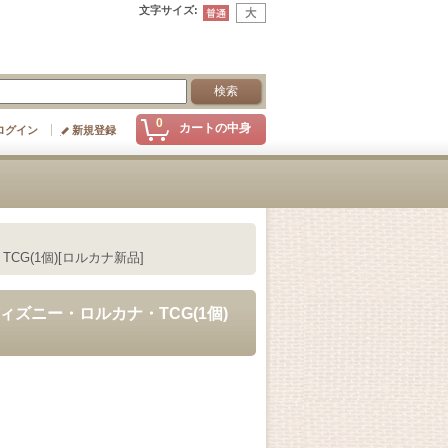
文字サイズ
:
0
カートの中身
ログイン
新規登録
CG(1個)[ロルカナ新品]
ディズニー・ロルカナ・TCG(1個)