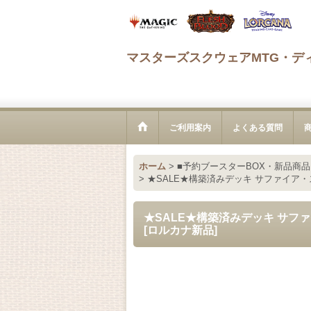
マスターズスクウェアMTG・デ
ご利用案内
よくある質問
ホーム
>
■予約ブースターBOX・新品商品
>
★SALE★構築済みデッキ サファイア・ステ
★SALE★構築済みデッキ サファイ
[ロルカナ新品]