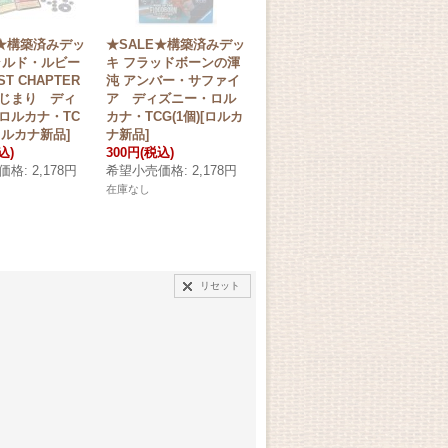
E★構築済みデッ
★SALE★構築済みデッ
★SALE★THE FIRST
公
ラルド・ルビー
キ フラッドボーンの渾
CHAPTER 物語のはじ
プ
RST CHAPTER
沌 アンバー・サファイ
まり ディズニー・ロ
ィ
じまり ディ
ア ディズニー・ロル
ルカナ・TCG(1BOX・1
ロル
ロルカナ・TC
カナ・TCG(1個)[ロルカ
6パック入)[ロルカナ新
ル
[ロルカナ新品]
ナ新品]
品]
2,
込)
300円
(税込)
3,000円
(税込)
在庫
価格
:
2,178円
希望小売価格
:
2,178円
希望小売価格
:
5,280円
在庫なし
在庫なし
リセット