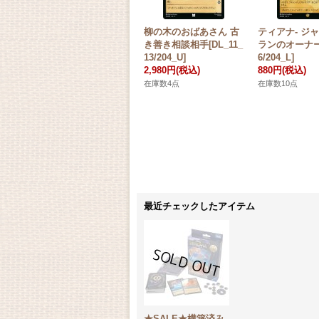
柳の木のおばあさん 古
ティアナ- ジ
き善き相談相手[DL_11_
ランのオーナー[
13/204_U]
6/204_L]
2,980円
(税込)
880円
(税込)
在庫数4点
在庫数10点
最近チェックしたアイテム
★SALE★構築済み