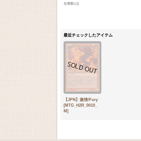
在庫数1点
最近チェックしたアイテム
【JPN】激情/Fury
[MTG_H2R_0010_
M]