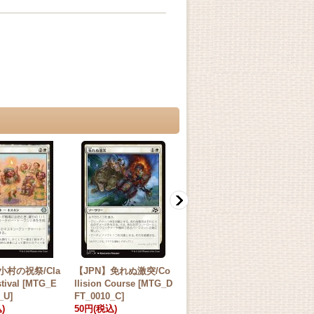
小村の祝祭/Cla
【JPN】免れぬ激突/Co
【JPN】本質の把捉/Es
【J
tival [MTG_E
llision Course [MTG_D
sence Capture[MTG_O
dro
_U]
FT_0010_C]
TP_0010_U]
001
)
50円
(税込)
30円
(税込)
10