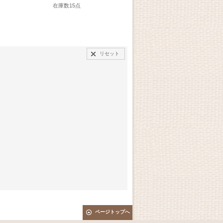
在庫数15点
在庫数8点
在庫
リセット
ページトップへ