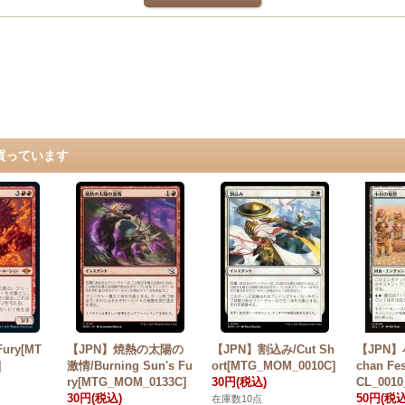
買っています
ury[MT
【JPN】焼熱の太陽の
【JPN】割込み/Cut Sh
【JPN】
]
激情/Burning Sun's Fu
ort[MTG_MOM_0010C]
chan Fes
ry[MTG_MOM_0133C]
30円
(税込)
CL_0010
30円
(税込)
50円
(税込
在庫数10点