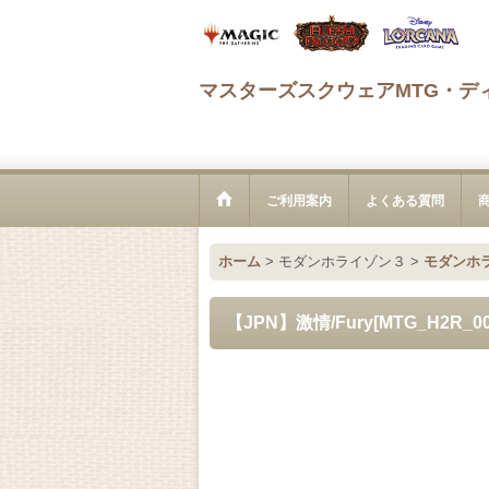
マスターズスクウェアMTG・デ
ご利用案内
よくある質問
ホーム
>
モダンホライゾン３
>
モダンホ
【JPN】激情/Fury[MTG_H2R_00