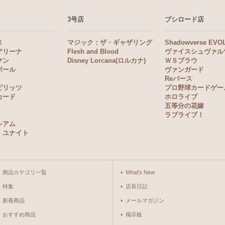
3号店
ブシロード店
ス
マジック：ザ・ギャザリング
Shadowverse EVO
アリーナ
Flesh and Blood
ヴァイスシュヴァル
マン
Disney Lorcana(ロルカナ)
ＷＳブラウ
ボール
ヴァンガード
Reバース
ピリッツ
プロ野球カードゲー
カード
ホロライブ
五等分の花嫁
ラブライブ！
シアム
・ユナイト
商品カテゴリ一覧
What's New
特集
店長日記
新着商品
メールマガジン
おすすめ商品
掲示板