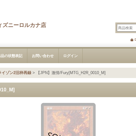
ィズニーロルカナ店
商品の状態表記
お問い合わせ
ログイン
ライゾン2旧枠再録
>
【JPN】激情/Fury[MTG_H2R_0010_M]
10_M]