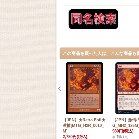
この商品を買った人は、こんな商品も
【JPN】★Retro Foil★
【JPN】激情/F
激情[MTG_H2R_0010_
G_MH2_126M
M]
980円
(税込)
2,780円
(税込)
在庫数1点