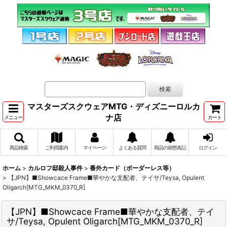
マスターズスクウェアMTG・ディズニーロルカ
ナ店
メニュー
カート
商品検索
ご利用案内
マイページ
よくある質問
商品の状態表記
ログイン
ホーム
>
カルロフ邸殺人事件
>
番外カード（ボーダーレス等）
>
【JPN】■Showcace Frame■華やかな支配者、テイサ/Teysa, Opulent
Oligarch[MTG_MKM_0370_R]
【JPN】■Showcace Frame■華やかな支配者、テイ
サ/Teysa, Opulent Oligarch[MTG_MKM_0370_R]