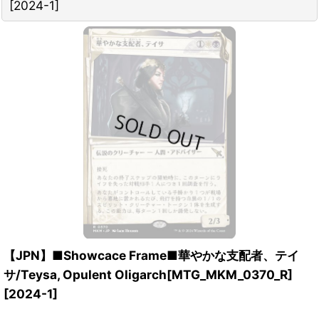
[
2024-1
]
【JPN】■Showcace Frame■華やかな支配者、テイ
サ/Teysa, Opulent Oligarch[MTG_MKM_0370_R]
[
2024-1
]