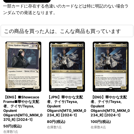
一部カードに存在する色違いのカードなどは特に明記のない場合ラ
ンダムでの発送となります。
この商品を買った人は、こんな商品も買っています
【ENG】■Showcace
【JPN】華やかな支配
【ENG】華やかな支配
Frame■華やかな支配
者、テイサ/Teysa,
者、テイサ/Teysa,
者、テイサ/Teysa,
Opulent
Opulent
Opulent
Oligarch[MTG_MKM_0
Oligarch[MTG_MKM_0
Oligarch[MTG_MKM_0
234_R]
[
2024-1
]
234_R]
[
2024-1
]
370_R]
[
2024-1
]
80
円
(税込)
100
円
(税込)
50
円
(税込)
在庫数1点
在庫数4点
在庫数1点