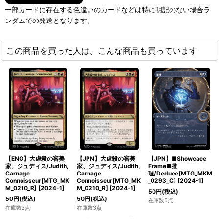
一部カードに存在する色違いのカードなどは特に明記のない場合ラ
ンダムでの発送となります。
この商品を買った人は、こんな商品も買っています
【ENG】大虐殺の審美
【JPN】大虐殺の審美
【JPN】■Showcace
家、ジュディス/Judith,
家、ジュディス/Judith,
Frame■推
Carnage
Carnage
理/Deduce[MTG_MKM
Connoisseur[MTG_MK
Connoisseur[MTG_MK
_0293_C]
[
2024-1
]
M_0210_R]
[
2024-1
]
M_0210_R]
[
2024-1
]
50
円
(税込)
50
円
(税込)
50
円
(税込)
在庫数5点
在庫数3点
在庫数3点