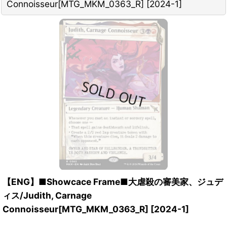
Connoisseur[MTG_MKM_0363_R]
[
2024-1
]
【ENG】■Showcace Frame■大虐殺の審美家、ジュデ
ィス/Judith, Carnage
Connoisseur[MTG_MKM_0363_R]
[
2024-1
]