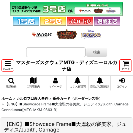
マスターズスクウェアMTG・ディズニーロルカ
ナ店
メニュー
カート
商品検索
ご利用案内
マイページ
よくある質問
商品の状態表記
ログイン
ホーム
>
カルロフ邸殺人事件
>
番外カード（ボーダーレス等）
>
【ENG】■Showcace Frame■大虐殺の審美家、ジュディス/Judith, Carnage
Connoisseur[MTG_MKM_0363_R]
【ENG】■Showcace Frame■大虐殺の審美家、ジュ
ディス/Judith, Carnage