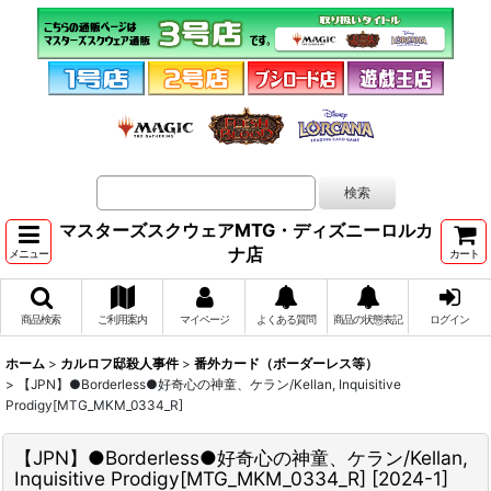
マスターズスクウェアMTG・ディズニーロルカ
ナ店
メニュー
カート
商品検索
ご利用案内
マイページ
よくある質問
商品の状態表記
ログイン
ホーム
>
カルロフ邸殺人事件
>
番外カード（ボーダーレス等）
>
【JPN】●Borderless●好奇心の神童、ケラン/Kellan, Inquisitive
Prodigy[MTG_MKM_0334_R]
【JPN】●Borderless●好奇心の神童、ケラン/Kellan,
Inquisitive Prodigy[MTG_MKM_0334_R]
[
2024-1
]