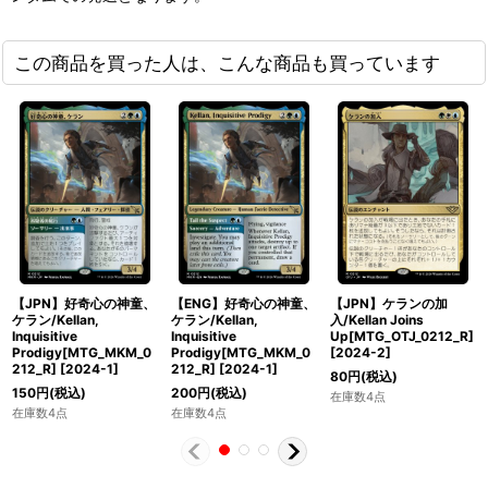
この商品を買った人は、こんな商品も買っています
【JPN】好奇心の神童、
【ENG】好奇心の神童、
【JPN】ケランの加
ケラン/Kellan,
ケラン/Kellan,
入/Kellan Joins
Inquisitive
Inquisitive
Up[MTG_OTJ_0212_R]
Prodigy[MTG_MKM_0
Prodigy[MTG_MKM_0
[
2024-2
]
212_R]
[
2024-1
]
212_R]
[
2024-1
]
80
円
(税込)
150
円
(税込)
200
円
(税込)
在庫数4点
在庫数4点
在庫数4点