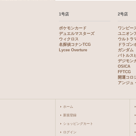
1号店
2号店
ポケモンカード
ワンピー
デュエルマスターズ
ユニオン
ウィクロス
ウルトラ
名探偵コナンTCG
ドラゴン
Lycee Overture
ガンダム
バトルス
デジモン
OSICA
FFTCG
開運コロ
アンジュ
ホーム
新規登録
ショッピングカート
ログイン