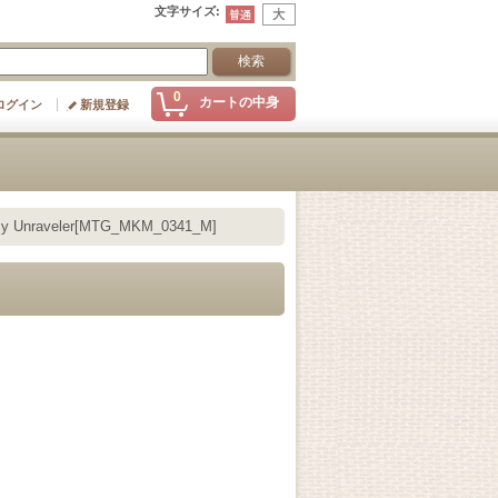
文字サイズ
:
0
カートの中身
ログイン
新規登録
Unraveler[MTG_MKM_0341_M]