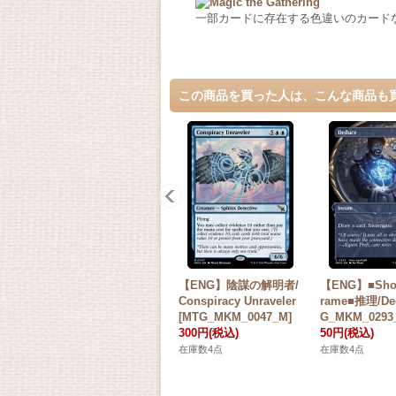
一部カードに存在する色違いのカード
この商品を買った人は、こんな商品も
【ENG】陰謀の解明者/
【ENG】■Show
Conspiracy Unraveler
rame■推理/De
[MTG_MKM_0047_M]
G_MKM_0293
300円
(税込)
50円
(税込)
在庫数4点
在庫数4点