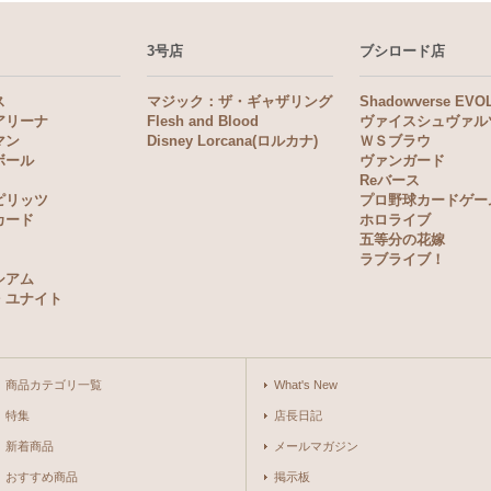
3号店
ブシロード店
ス
マジック：ザ・ギャザリング
Shadowverse EVO
アリーナ
Flesh and Blood
ヴァイスシュヴァル
マン
Disney Lorcana(ロルカナ)
ＷＳブラウ
ボール
ヴァンガード
Reバース
ピリッツ
プロ野球カードゲー
カード
ホロライブ
五等分の花嫁
ラブライブ！
シアム
・ユナイト
商品カテゴリ一覧
What's New
特集
店長日記
新着商品
メールマガジン
おすすめ商品
掲示板