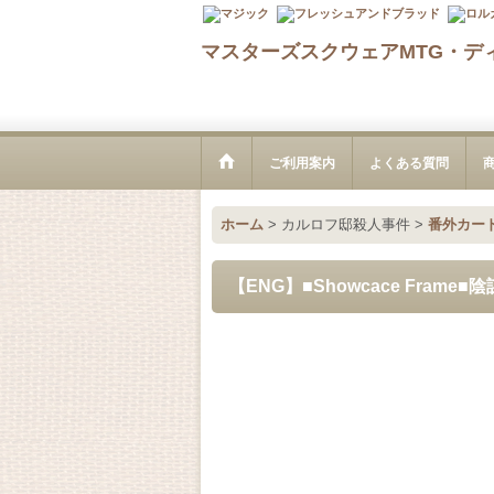
マスターズスクウェアMTG・デ
ご利用案内
よくある質問
ホーム
>
カルロフ邸殺人事件
>
番外カー
【ENG】■Showcace Frame■陰謀