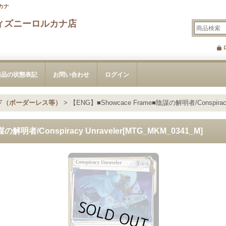
ィズニーロルカナ店
商品の状態表記
お問い合わせ
ログイン
ド（ボーダーレス等）
>
【ENG】■Showcace Frame■陰謀の解明者/Conspiracy 
の解明者/Conspiracy Unraveler[MTG_MKM_0341_M]