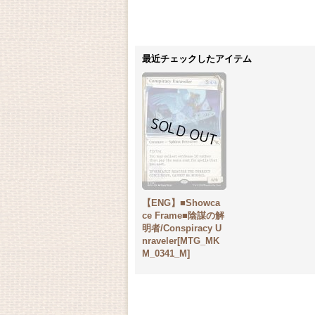
最近チェックしたアイテム
【ENG】■Showca
ce Frame■陰謀の解
明者/Conspiracy U
nraveler[MTG_MK
M_0341_M]