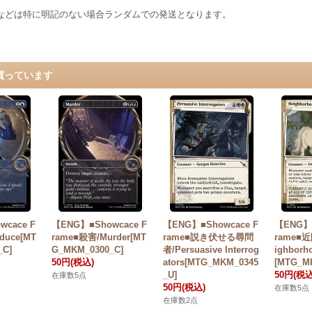
などは特に明記のない場合ランダムでの発送となります。
買っています
cace F
【ENG】■Showcace F
【ENG】■Showcace F
【ENG】■
duce[MT
rame■殺害/Murder[MT
rame■説き伏せる尋問
rame■
_C]
G_MKM_0300_C]
者/Persuasive Interrog
ighborh
50円
(税込)
ators[MTG_MKM_0345
[MTG_M
_U]
50円
(税込
在庫数5点
50円
(税込)
在庫数5点
在庫数2点