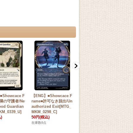
Showcace F
【ENG】■Showcace F
【ENG】■Showcace F
【E
近隣の守護者/Ne
rame■許可なき脱出/Un
rame■大胆な告発/Dra
ra
ood Guardian
authorized Exit[MTG_
matic Accusation[MTG
dli
KM_0339_U]
MKM_0298_C]
_MKM_0294_C]
M_0
)
50円
(税込)
50円
(税込)
50
在庫数8点
在庫数6点
在庫