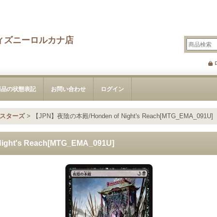
ィズニーロルカナ店
商品の状態表記
お問い合わせ
ログイン
スターズ
>
【JPN】夜陰の本殿/Honden of Night's Reach[MTG_EMA_091U]
ht's Reach[MTG_EMA_091U]