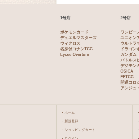
1号店
2号店
ポケモンカード
ワンピー
デュエルマスターズ
ユニオン
ウィクロス
ウルトラ
名探偵コナンTCG
ドラゴン
Lycee Overture
ガンダム
バトルス
デジモン
OSICA
FFTCG
開運コロ
アンジュ
ホーム
新規登録
ショッピングカート
ログイン