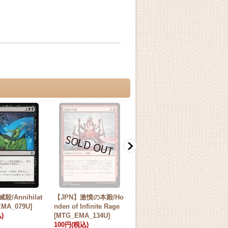
殺/Annihilat
【JPN】激憤の本殿/Ho
【JPN】風見の本殿/Ho
【J
EMA_079U]
nden of Infinite Rage
nden of Seeing Winds
nde
)
[MTG_EMA_134U]
[MTG_EMA_054U]
e[
100円
(税込)
100円
(税込)
10