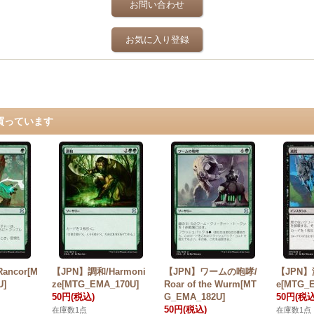
お問い合わせ
お気に入り登録
買っています
ancor[M
【JPN】調和/Harmoni
【JPN】ワームの咆哮/
【JPN】滅
U]
ze[MTG_EMA_170U]
Roar of the Wurm[MT
e[MTG_
50円
(税込)
G_EMA_182U]
50円
(税込
50円
(税込)
在庫数1点
在庫数1点