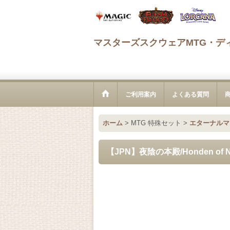
マスターズスクウェアMTG・デ
ご利用案内
よくある質問
ホーム
>
MTG 特殊セット
>
エターナルマ
【JPN】夜陰の本殿/Honden of Nig