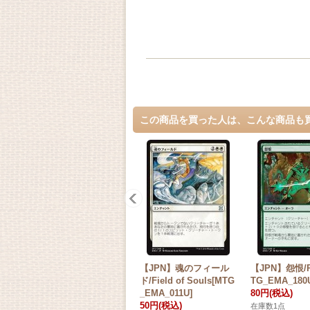
この商品を買った人は、こんな商品も
【JPN】魂のフィール
【JPN】怨恨/R
ド/Field of Souls[MTG
TG_EMA_180
_EMA_011U]
80円
(税込)
50円
(税込)
在庫数1点