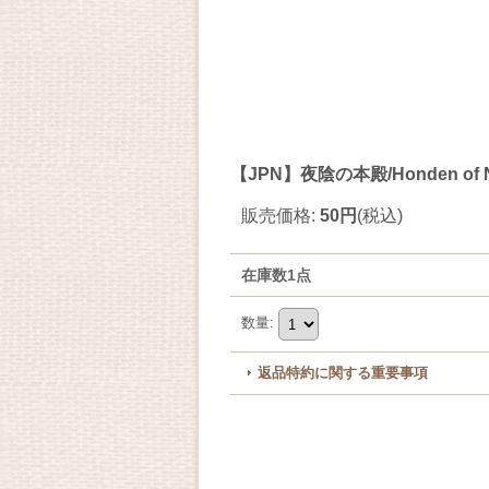
【JPN】夜陰の本殿/Honden of Ni
販売価格
:
50円
(税込)
在庫数1点
数量
:
返品特約に関する重要事項