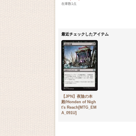
在庫数1点
最近チェックしたアイテム
【JPN】夜陰の本
殿/Honden of Nigh
t's Reach[MTG_EM
A_091U]