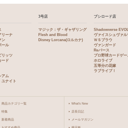
3号店
ブシロード店
ス
マジック：ザ・ギャザリング
Shadowverse EVO
アリーナ
Flesh and Blood
ヴァイスシュヴァル
マン
Disney Lorcana(ロルカナ)
ＷＳブラウ
ボール
ヴァンガード
Reバース
ピリッツ
プロ野球カードゲー
カード
ホロライブ
五等分の花嫁
ラブライブ！
シアム
・ユナイト
商品カテゴリ一覧
What's New
特集
店長日記
新着商品
メールマガジン
おすすめ商品
掲示板