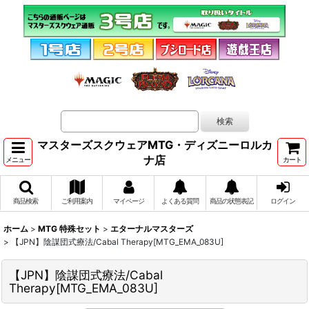
マスターズスクウェアMTG・ディズニーロルカ
ナ店
メニュー
カート
商品検索
ご利用案内
マイページ
よくある質問
商品の状態表記
ログイン
ホーム
>
MTG 特殊セット
>
エターナルマスターズ
>
【JPN】陰謀団式療法/Cabal Therapy[MTG_EMA_083U]
【JPN】陰謀団式療法/Cabal
Therapy[MTG_EMA_083U]