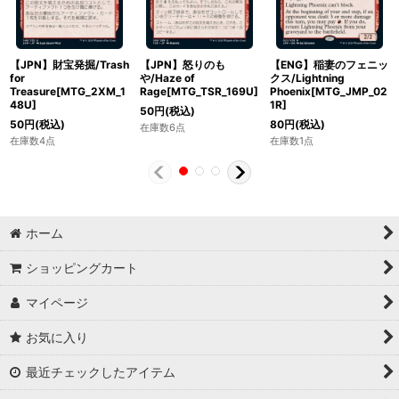
【JPN】財宝発掘/Trash
【JPN】怒りのも
【ENG】稲妻のフェニッ
for
や/Haze of
クス/Lightning
Treasure[MTG_2XM_1
Rage[MTG_TSR_169U]
Phoenix[MTG_JMP_02
48U]
1R]
50
円
(税込)
50
円
(税込)
80
円
(税込)
在庫数6点
在庫数4点
在庫数1点
ホーム
ショッピングカート
マイページ
お気に入り
最近チェックしたアイテム