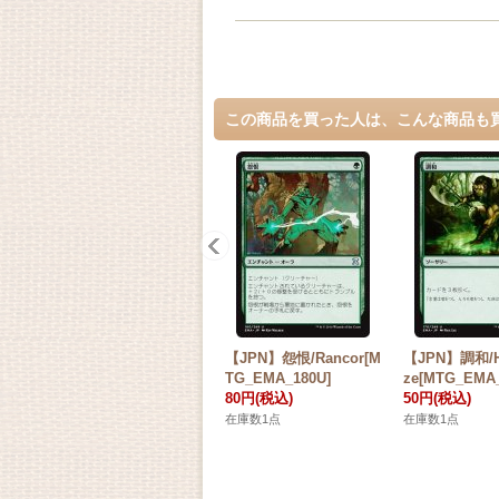
この商品を買った人は、こんな商品も
【JPN】怨恨/Rancor[M
【JPN】調和/H
TG_EMA_180U]
ze[MTG_EMA_
80円
(税込)
50円
(税込)
在庫数1点
在庫数1点