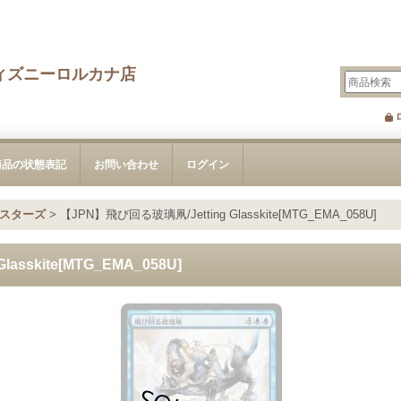
ィズニーロルカナ店
商品の状態表記
お問い合わせ
ログイン
スターズ
>
【JPN】飛び回る玻璃凧/Jetting Glasskite[MTG_EMA_058U]
asskite[MTG_EMA_058U]