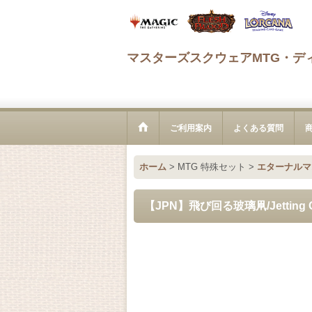
マスターズスクウェアMTG・デ
ご利用案内
よくある質問
ホーム
>
MTG 特殊セット
>
エターナルマ
【JPN】飛び回る玻璃凧/Jetting Gl