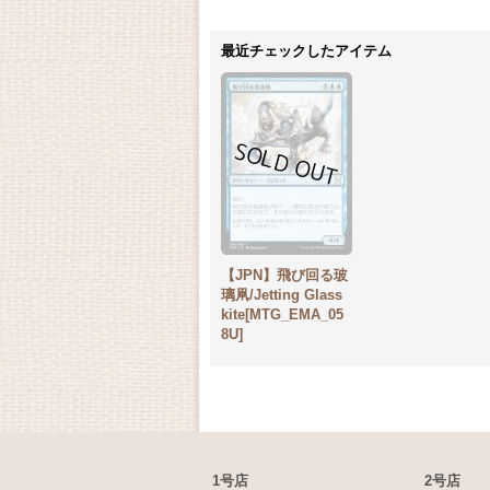
最近チェックしたアイテム
【JPN】飛び回る玻
璃凧/Jetting Glass
kite[MTG_EMA_05
8U]
1号店
2号店