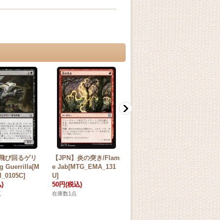
】飛び回るゲリ
【JPN】炎の突き/Flam
【JPN】犠牲/Victimize
【
ng Guerrilla[M
e Jab[MTG_EMA_131
[MTG_EMA_113U]
Ca
_0105C]
U]
50円
(税込)
005
)
50円
(税込)
50
在庫なし
点
在庫数1点
在庫