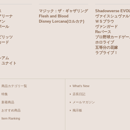
ス
マジック：ザ・ギャザリング
Shadowverse EVO
アリーナ
Flesh and Blood
ヴァイスシュヴァル
マン
Disney Lorcana(ロルカナ)
ＷＳブラウ
ボール
ヴァンガード
Reバース
ピリッツ
プロ野球カードゲー
カード
ホロライブ
五等分の花嫁
ラブライブ！
シアム
・ユナイト
商品カテゴリ一覧
What's New
特集
店長日記
新着商品
メールマガジン
おすすめ商品
掲示板
Item Ranking