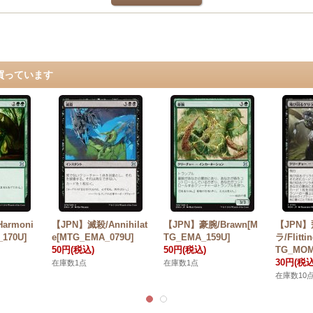
買っています
armoni
【JPN】滅殺/Annihilat
【JPN】豪腕/Brawn[M
【JPN
170U]
e[MTG_EMA_079U]
TG_EMA_159U]
ラ/Flitti
50円
(税込)
50円
(税込)
TG_MOM
30円
(税込
在庫数1点
在庫数1点
在庫数10