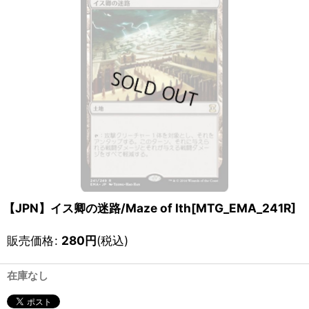
【JPN】イス卿の迷路/Maze of Ith[MTG_EMA_241R]
販売価格
:
280
円
(税込)
在庫なし