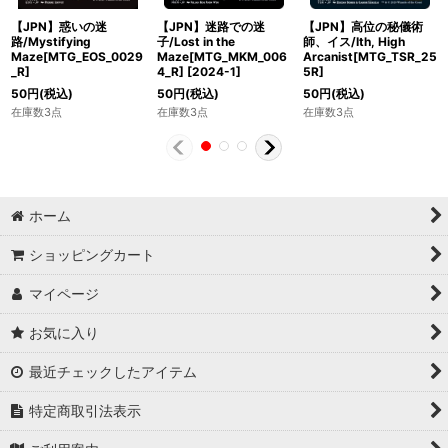
【JPN】惑いの迷
【JPN】迷路での迷
【JPN】高位の秘儀術
路/Mystifying
子/Lost in the
師、イス/Ith, High
Maze[MTG_EOS_0029
Maze[MTG_MKM_006
Arcanist[MTG_TSR_25
_R]
4_R]
[
2024-1
]
5R]
50
円
(税込)
50
円
(税込)
50
円
(税込)
在庫数3点
在庫数3点
在庫数3点
ホーム
ショッピングカート
マイページ
お気に入り
最近チェックしたアイテム
特定商取引法表示