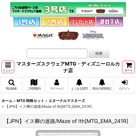
マスターズスクウェアMTG・ディズニーロルカ
ナ店
メニュー
カート
商品検索
ご利用案内
マイページ
よくある質問
商品の状態表記
ログイン
ホーム
>
MTG 特殊セット
>
エターナルマスターズ
>
【JPN】イス卿の迷路/Maze of Ith[MTG_EMA_241R]
【JPN】イス卿の迷路/Maze of Ith[MTG_EMA_241R]