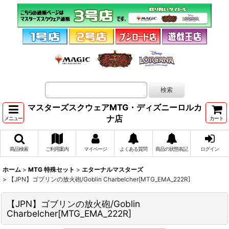
マスターズスクウェアMTG・ディズニーロルカ
ナ店
メニュー
カート
商品検索
ご利用案内
マイページ
よくある質問
商品の状態表記
ログイン
ホーム
>
MTG 特殊セット
>
エターナルマスターズ
>
【JPN】ゴブリンの放火砲/Goblin Charbelcher[MTG_EMA_222R]
【JPN】ゴブリンの放火砲/Goblin
Charbelcher[MTG_EMA_222R]