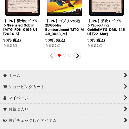
【JPN】激情のゴブリ
【JPN】ゴブリンの砲
【JPN】芽吹くゴブリ
ン/Frenzied Goblin
撃/Goblin
ン/Sprouting
[MTG_FDN_0199_U]
Bombardment[MTG_M
Goblin[MTG_DMU_145
[
2024-5
]
AR_0023_M]
U]
[
22-Mar
]
30
円
(税込)
500
円
(税込)
50
円
(税込)
在庫数1点
在庫数2点
在庫数2点
ホーム
ショッピングカート
マイページ
お気に入り
最近チェックしたアイテム