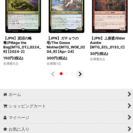
【JPN】泥沼の略
【JPN】ガチョウの
【JPN】上座婆/Elder
奪/Pillage the
母/The Goose
Auntie
Bog[MTG_OTJ_0224_
Mother[MTG_WOE_02
[MTG_ECL_0133_C]
R]
[
2024-2
]
04_R]
[
Apr-24
]
30
円
(税込)
150
円
(税込)
300
円
(税込)
在庫数8点
在庫数5点
在庫数1点
ホーム
ショッピングカート
マイページ
お気に入り