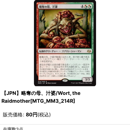
【JPN】略奪の母、汁婆/Wort, the
Raidmother[MTG_MM3_214R]
販売価格
:
80
円
(税込)
在庫数3点