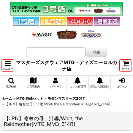
マスターズスクウェアMTG・ディズニーロルカ
ナ店
メニュー
カート
商品検索
ご利用案内
マイページ
よくある質問
商品の状態表記
ログイン
ホーム
>
MTG 特殊セット
>
モダンマスターズ2017
>
【JPN】略奪の母、汁婆/Wort, the Raidmother[MTG_MM3_214R]
【JPN】略奪の母、汁婆/Wort, the
Raidmother[MTG_MM3_214R]