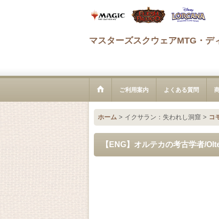
マスターズスクウェアMTG・デ
ご利用案内
よくある質問
ホーム
>
イクサラン：失われし洞窟
>
コ
【ENG】オルテカの考古学者/Oltec Ar