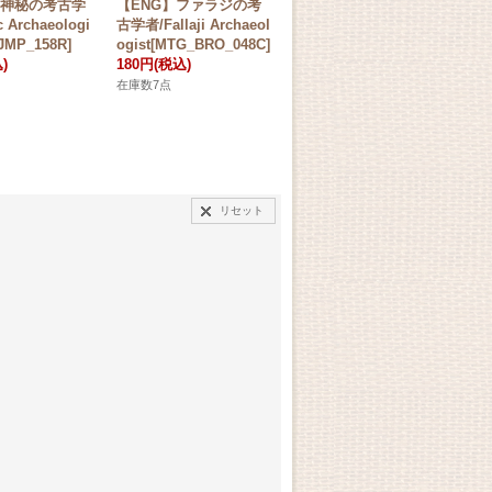
】神秘の考古学
【ENG】ファラジの考
【ENG】剛胆な古生物
【
c Archaeologi
古学者/Fallaji Archaeol
学者/Intrepid Paleonto
象織
JMP_158R]
ogist[MTG_BRO_048C]
logist[MTG_LCI_193R]
ave
)
180円
(税込)
100円
(税込)
M]
70
在庫数7点
在庫数7点
在庫
リセット