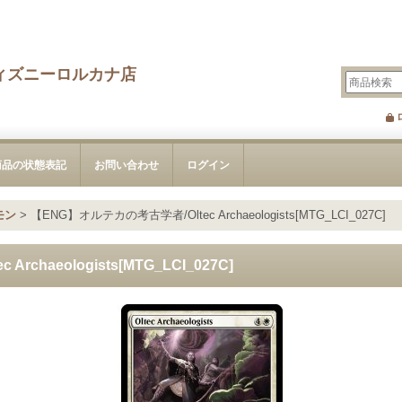
ィズニーロルカナ店
商品の状態表記
お問い合わせ
ログイン
モン
>
【ENG】オルテカの考古学者/Oltec Archaeologists[MTG_LCI_027C]
chaeologists[MTG_LCI_027C]