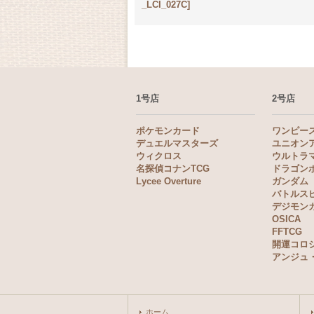
_LCI_027C]
1号店
2号店
ポケモンカード
ワンピー
デュエルマスターズ
ユニオン
ウィクロス
ウルトラ
名探偵コナンTCG
ドラゴン
Lycee Overture
ガンダム
バトルス
デジモン
OSICA
FFTCG
開運コロ
アンジュ
ホーム