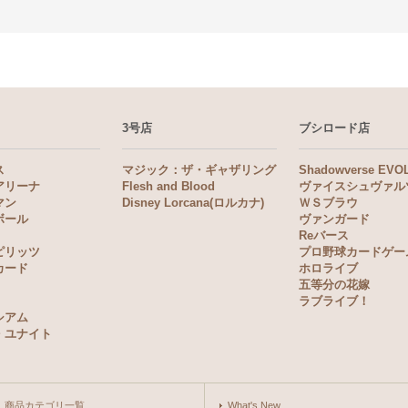
3号店
ブシロード店
ス
マジック：ザ・ギャザリング
Shadowverse EVO
アリーナ
Flesh and Blood
ヴァイスシュヴァル
マン
Disney Lorcana(ロルカナ)
ＷＳブラウ
ボール
ヴァンガード
Reバース
ピリッツ
プロ野球カードゲー
カード
ホロライブ
五等分の花嫁
ラブライブ！
シアム
・ユナイト
商品カテゴリ一覧
What's New