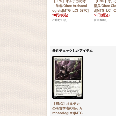
【JPN】オルテカの考
【ENG】オル
古学者/Oltec Archaeol
衛兵/Oltec Cl
ogists[MTG_LCI_027C]
d[MTG_LCI_0
50円
(税込)
50円
(税込)
在庫数11点
在庫数8点
最近チェックしたアイテム
【ENG】オルテカ
の考古学者/Oltec A
rchaeologists[MTG