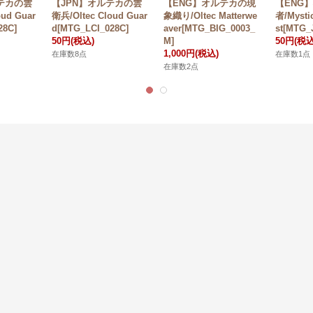
テカの雲
【JPN】オルテカの雲
【ENG】オルテカの現
【ENG
oud Guar
衛兵/Oltec Cloud Guar
象織り/Oltec Matterwe
者/Mysti
28C]
d[MTG_LCI_028C]
aver[MTG_BIG_0003_
st[MTG_
50円
(税込)
M]
50円
(税込
1,000円
(税込)
在庫数8点
在庫数1点
在庫数2点