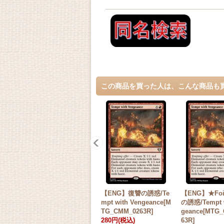
この商品を買った人は、こんな商品も
【ENG】復讐の誘惑/Te
【ENG】★Fo
mpt with Vengeance[M
の誘惑/Tempt w
TG_CMM_0263R]
geance[MTG
280円
(税込)
63R]