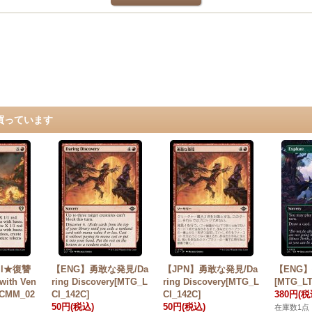
買っています
il★復讐
【ENG】勇敢な発見/Da
【JPN】勇敢な発見/Da
【ENG】探
ith Ven
ring Discovery[MTG_L
ring Discovery[MTG_L
[MTG_LT
_CMM_02
CI_142C]
CI_142C]
380円
(税
50円
(税込)
50円
(税込)
在庫数1点