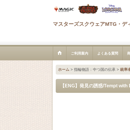
マスターズスクウェアMTG・デ
ご利用案内
よくある質問
ホーム
>
指輪物語：中つ国の伝承
>
統率
【ENG】発見の誘惑/Tempt with Di