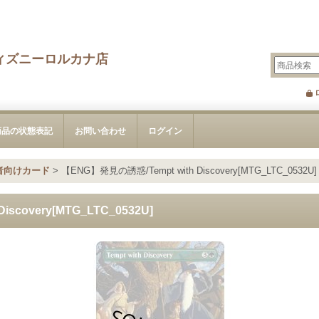
ィズニーロルカナ店
商品の状態表記
お問い合わせ
ログイン
者向けカード
>
【ENG】発見の誘惑/Tempt with Discovery[MTG_LTC_0532U]
scovery[MTG_LTC_0532U]