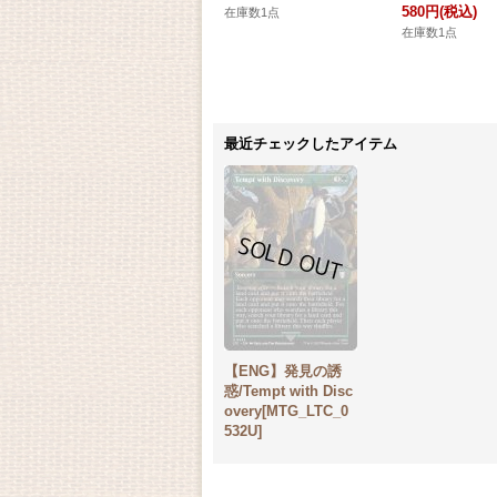
580円
(税込)
在庫数1点
在庫数1点
最近チェックしたアイテム
【ENG】発見の誘
惑/Tempt with Disc
overy[MTG_LTC_0
532U]