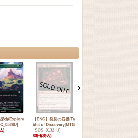
検/Explore
【ENG】発見の石板/Ta
【ENG】同族の発見/Ki
【E
C_0528U]
blet of Discovery[MTG
ndred Discovery[MTG
ndr
込)
_SOS_0132_U]
_WOT_0022_M]
_W
80円
(税込)
480円
(税込)
98