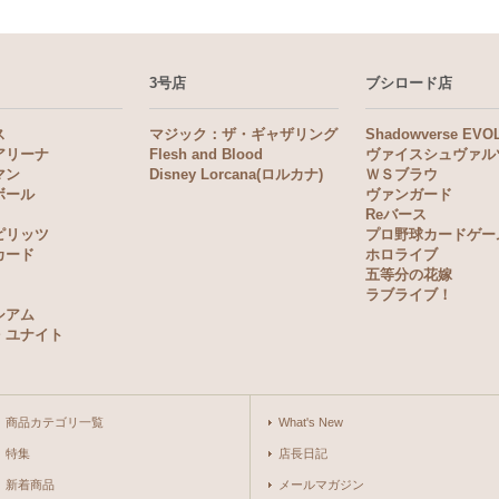
3号店
ブシロード店
ス
マジック：ザ・ギャザリング
Shadowverse EVO
アリーナ
Flesh and Blood
ヴァイスシュヴァル
マン
Disney Lorcana(ロルカナ)
ＷＳブラウ
ボール
ヴァンガード
Reバース
ピリッツ
プロ野球カードゲー
カード
ホロライブ
五等分の花嫁
ラブライブ！
シアム
・ユナイト
商品カテゴリ一覧
What's New
特集
店長日記
新着商品
メールマガジン