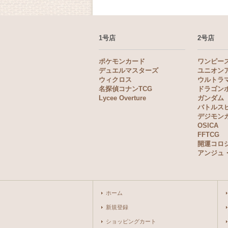
1号店
2号店
ポケモンカード
ワンピー
デュエルマスターズ
ユニオン
ウィクロス
ウルトラ
名探偵コナンTCG
ドラゴン
Lycee Overture
ガンダム
バトルス
デジモン
OSICA
FFTCG
開運コロ
アンジュ
ホーム
新規登録
ショッピングカート