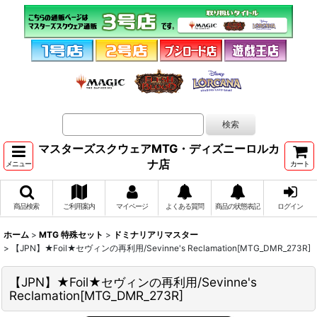
マスターズスクウェアMTG・ディズニーロルカ
ナ店
メニュー
カート
商品検索
ご利用案内
マイページ
よくある質問
商品の状態表記
ログイン
ホーム
>
MTG 特殊セット
>
ドミナリアリマスター
>
【JPN】★Foil★セヴィンの再利用/Sevinne's Reclamation[MTG_DMR_273R]
【JPN】★Foil★セヴィンの再利用/Sevinne's
Reclamation[MTG_DMR_273R]