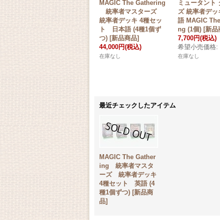
MAGIC The Gathering
ミュータント 
統率者マスターズ
ズ 統率者デッキ
統率者デッキ 4種セッ
語 MAGIC The 
ト 日本語 (4種1個ず
ng (1個) [新
つ) [新品商品]
7,700円
(税込)
44,000円
(税込)
希望小売価格
:
在庫なし
在庫なし
最近チェックしたアイテム
MAGIC The Gather
ing 統率者マスタ
ーズ 統率者デッキ
4種セット 英語 (4
種1個ずつ) [新品商
品]