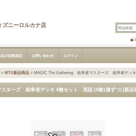
ィズニーロルカナ店
商品の状態表記
お問い合わせ
ログイン
>
MTG新品商品
>
MAGIC The Gathering 統率者マスターズ 統率者デッ
統率者マスターズ 統率者デッキ 4種セット 英語 (4種1個ずつ) [新品