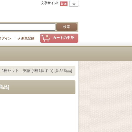
文字サイズ
:
0
カートの中身
ログイン
新規登録
キ 4種セット 英語 (4種1個ずつ) [新品商品]
商品]