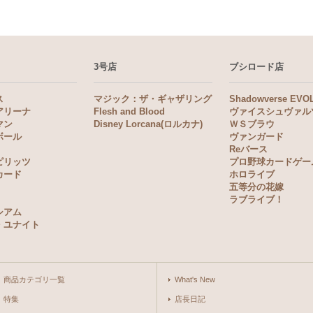
3号店
ブシロード店
ス
マジック：ザ・ギャザリング
Shadowverse EVO
アリーナ
Flesh and Blood
ヴァイスシュヴァル
マン
Disney Lorcana(ロルカナ)
ＷＳブラウ
ボール
ヴァンガード
Reバース
ピリッツ
プロ野球カードゲー
カード
ホロライブ
五等分の花嫁
ラブライブ！
シアム
・ユナイト
商品カテゴリ一覧
What's New
特集
店長日記