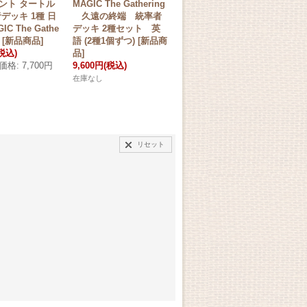
ント タートル
MAGIC The Gathering
MAGIC The Gathering
MAG
デッキ 1種 日
久遠の終端 統率者
ドクター・フー 統
エ
IC The Gathe
デッキ 2種セット 英
率者デッキ 4種セッ
統
個) [新品商品]
語 (2種1個ずつ) [新品商
ト 英語 (4種1個ずつ)
ト 
税込)
品]
[新品商品]
[新
価格
:
7,700円
9,600円
(税込)
24,000円
(税込)
8,
在庫なし
在庫なし
在庫
リセット