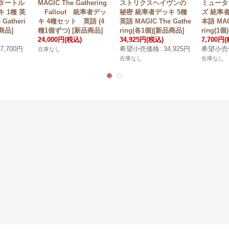
タートル
MAGIC The Gathering
ストリクスヘイヴンの
ミュータ
 1種 英
Fallout 統率者デッ
秘密 統率者デッキ 5種
ズ 統率者
Gatheri
キ 4種セット 英語 (4
英語 MAGIC The Gathe
本語 MAG
品商品]
種1個ずつ) [新品商品]
ring(各1個)[新品商品]
ring(1
24,000円
(税込)
34,925円
(税込)
7,700円
(
7,700円
希望小売価格
:
34,925円
希望小売
在庫なし
在庫なし
在庫なし