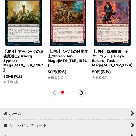
【JPN】アーボーグの吸
【JPN】シヴ山の砂魔道
【JPN】特務魔道士ヤ
魂魔道士/Urborg
士/Shivan Sand-
ヤ・バラード/Jaya
Syphon-
Mage[MTG_TSR_189U
Ballard, Task
Mage[MTG_TSR_148C
]
Mage[MTG_TSR_172R]
]
50
円
(税込)
50
円
(税込)
50
円
(税込)
在庫数7点
在庫数6点
在庫数7点
ホーム
ショッピングカート