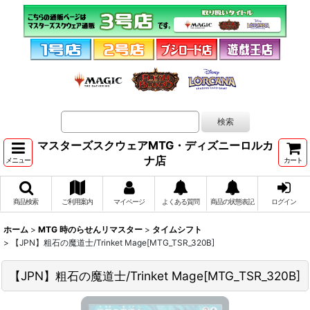
マスターズスクウェアMTG・ディズニーロルカ
ナ店
メニュー
カート
商品検索
ご利用案内
マイページ
よくある質問
商品の状態表記
ログイン
ホーム
>
MTG 時のらせんリマスター
>
タイムシフト
>
【JPN】粗石の魔道士/Trinket Mage[MTG_TSR_320B]
【JPN】粗石の魔道士/Trinket Mage[MTG_TSR_320B]