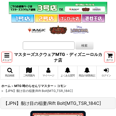
マスターズスクウェアMTG・ディズニーロルカ
ナ店
メニュー
カート
商品検索
ご利用案内
マイページ
よくある質問
商品の状態表記
ログイン
ホーム
>
MTG 時のらせんリマスター
>
コモン
>
【JPN】裂け目の稲妻/Rift Bolt[MTG_TSR_184C]
【JPN】裂け目の稲妻/Rift Bolt[MTG_TSR_184C]