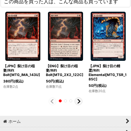
この商品を買った人は、こんな商品も買っています
【JPN】裂け目の稲
【ENG】裂け目の稲
【JPN】裂け目の精
妻/Rift
妻/Rift
霊/Rift
Bolt[MTG_IMA_143U]
Bolt[MTG_2X2_122C]
Elemental[MTG_TSR_1
85C]
380
円
(税込)
50
円
(税込)
50
円
(税込)
在庫数2点
在庫数11点
在庫数20点
ホーム