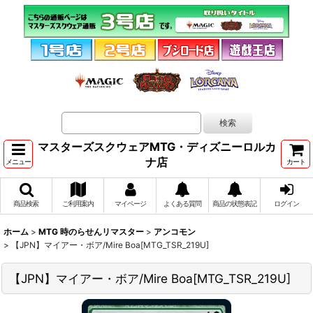
マスターズスクウェアMTG・ディズニーロルカ
ナ店
メニュー
カート
商品検索
ご利用案内
マイページ
よくある質問
商品の状態表記
ログイン
ホーム
>
MTG 時のらせんリマスター
>
アンコモン
>
【JPN】マイアー・ボア/Mire Boa[MTG_TSR_219U]
【JPN】マイアー・ボア/Mire Boa[MTG_TSR_219U]