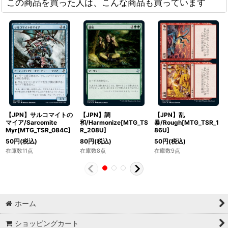
この商品を買った人は、こんな商品も買っています
【JPN】サルコマイトの
【JPN】調
【JPN】乱
マイア/Sarcomite
和/Harmonize[MTG_TS
暴/Rough[MTG_TSR_1
Myr[MTG_TSR_084C]
R_208U]
86U]
50
円
(税込)
80
円
(税込)
50
円
(税込)
在庫数11点
在庫数8点
在庫数9点
ホーム
ショッピングカート