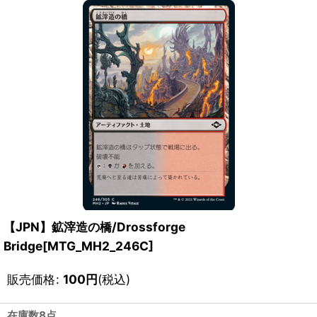
【JPN】鉱滓造の橋/Drossforge
Bridge[MTG_MH2_246C]
販売価格
:
100
円
(税込)
在庫数8点