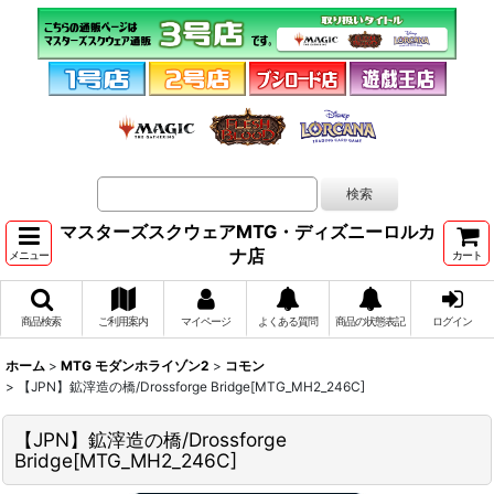
マスターズスクウェアMTG・ディズニーロルカ
ナ店
メニュー
カート
商品検索
ご利用案内
マイページ
よくある質問
商品の状態表記
ログイン
ホーム
>
MTG モダンホライゾン2
>
コモン
>
【JPN】鉱滓造の橋/Drossforge Bridge[MTG_MH2_246C]
【JPN】鉱滓造の橋/Drossforge
Bridge[MTG_MH2_246C]