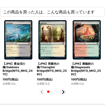
この商品を買った人は、こんな商品も買っています
【JPN】黄金沼の
【JPN】荊棘光の
【JPN】熔融林の
橋/Goldmire
橋/Thornglint
橋/Slagwoods
Bridge[MTG_MH2_24
Bridge[MTG_MH2_25
Bridge[MTG_MH2_25
7C]
8C]
6C]
100
円
(税込)
100
円
(税込)
100
円
(税込)
在庫数14点
在庫数12点
在庫数13点