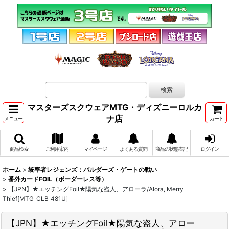
マスターズスクウェアMTG・ディズニーロルカ
ナ店
メニュー
カート
商品検索
ご利用案内
マイページ
よくある質問
商品の状態表記
ログイン
ホーム
>
統率者レジェンズ：バルダーズ・ゲートの戦い
>
番外カードFOIL（ボーダーレス等）
>
【JPN】★エッチングFoil★陽気な盗人、アローラ/Alora, Merry
Thief[MTG_CLB_481U]
【JPN】★エッチングFoil★陽気な盗人、アロー