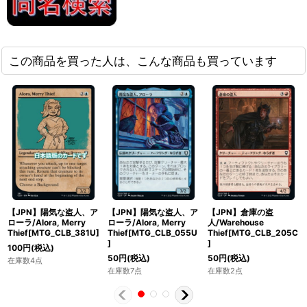
この商品を買った人は、こんな商品も買っています
【JPN】陽気な盗人、ア
【JPN】陽気な盗人、ア
【JPN】倉庫の盗
ローラ/Alora, Merry
ローラ/Alora, Merry
人/Warehouse
Thief[MTG_CLB_381U]
Thief[MTG_CLB_055U
Thief[MTG_CLB_205C
]
]
100
円
(税込)
50
円
(税込)
50
円
(税込)
在庫数4点
在庫数7点
在庫数2点