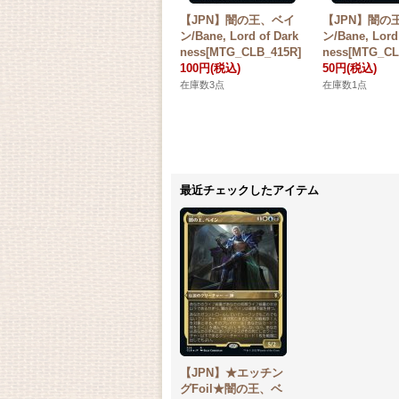
【JPN】闇の王、ベイ
【JPN】闇の
ン/Bane, Lord of Dark
ン/Bane, Lord
ness[MTG_CLB_415R]
ness[MTG_CL
100円
(税込)
50円
(税込)
在庫数3点
在庫数1点
最近チェックしたアイテム
【JPN】★エッチン
グFoil★闇の王、ベ