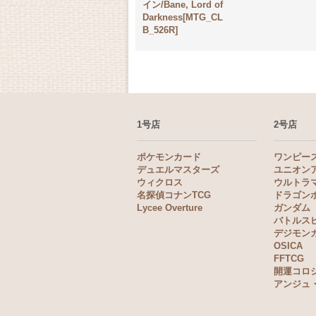
イン/Bane, Lord of
Darkness[MTG_CL
B_526R]
1号店
2号店
ポケモンカード
ワンピー
デュエルマスターズ
ユニオン
ウィクロス
ウルトラ
名探偵コナンTCG
ドラゴン
Lycee Overture
ガンダム
バトルス
デジモン
OSICA
FFTCG
開運コロ
アンジュ