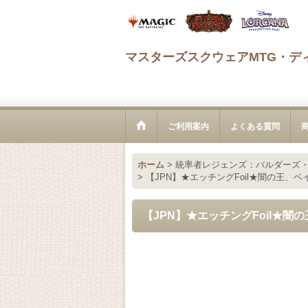
マスターズスクウェアMTG・デ
ご利用案内
よくある質問
ホーム
>
統率者レジェンズ：バルダーズ
>
【JPN】★エッチングFoil★闇の王、ベイン/Bane
【JPN】★エッチングFoil★闇の王、ベイ