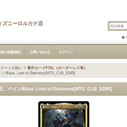
ィズニーロルカナ店
商品の状態表記
お問い合わせ
ログイン
・ゲートの戦い
>
番外カードFOIL（ボーダーレス等）
, Lord of Darkness[MTG_CLB_526R]
ン/Bane, Lord of Darkness[MTG_CLB_526R]