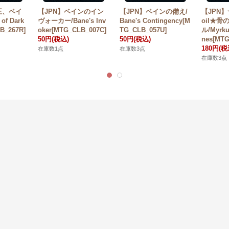
王、ベイ
【JPN】ベインのイン
【JPN】ベインの備え/
【JPN
 of Dark
ヴォーカー/Bane's Inv
Bane's Contingency[M
oil★
B_267R]
oker[MTG_CLB_007C]
TG_CLB_057U]
ル/Myrkul
50円
(税込)
50円
(税込)
nes[MTG
180円
(税
在庫数1点
在庫数3点
在庫数3点