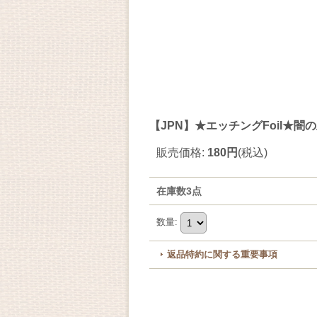
【JPN】★エッチングFoil★闇の王、ベイ
販売価格
:
180円
(税込)
在庫数3点
数量
:
返品特約に関する重要事項