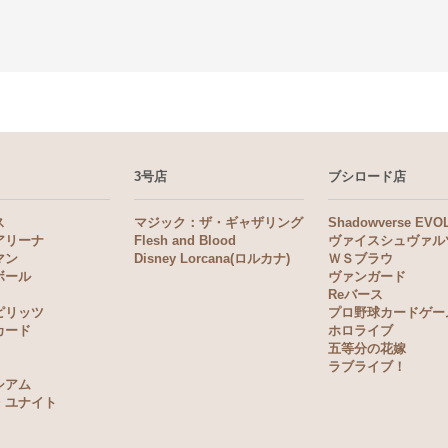
3号店
ブシロード店
ス
マジック：ザ・ギャザリング
Shadowverse EVO
アリーナ
Flesh and Blood
ヴァイスシュヴァル
マン
Disney Lorcana(ロルカナ)
ＷＳブラウ
ボール
ヴァンガード
Reバース
ピリッツ
プロ野球カードゲー
カード
ホロライブ
五等分の花嫁
ラブライブ！
シアム
・ユナイト