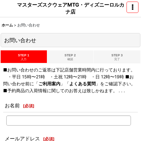
マスターズスクウェアMTG・ディズニーロルカ
ナ店
ホーム
>
お問い合わせ
お問い合わせ
STEP 1
STEP 2
STEP 3
入力
確認
完了
■お問い合わせのご返答は下記店舗営業時間内に行っております。
・平日 15時〜21時 ・土祝 12時〜21時 ・日 12時〜19時 ■お
問い合わせ前に「
ご利用案内
」「
よくある質問
」をご確認下さい。
■予約商品の入荷情報に関してのお答えは致しかねます。 . . .
お名前
[
必須
]
メールアドレス
[
必須
]