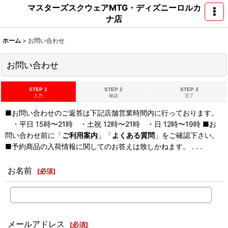
マスターズスクウェアMTG・ディズニーロルカ
ナ店
ホーム
>
お問い合わせ
お問い合わせ
STEP 1
STEP 2
STEP 3
入力
確認
完了
■お問い合わせのご返答は下記店舗営業時間内に行っております。
・平日 15時〜21時 ・土祝 12時〜21時 ・日 12時〜19時 ■お
問い合わせ前に「
ご利用案内
」「
よくある質問
」をご確認下さい。
■予約商品の入荷情報に関してのお答えは致しかねます。 . . .
お名前
[
必須
]
メールアドレス
[
必須
]