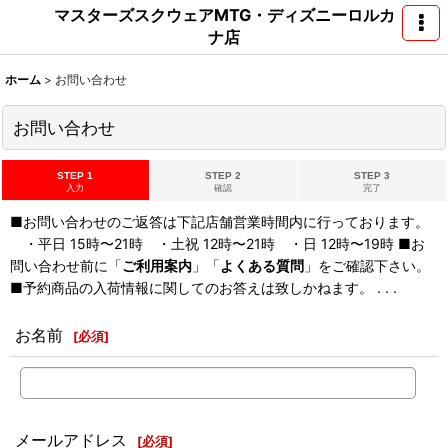
マスターズスクウェアMTG・ディズニーロルカ
ナ店
ホーム
>
お問い合わせ
お問い合わせ
STEP 1
STEP 2
STEP 3
入力
確認
完了
■お問い合わせのご返答は下記店舗営業時間内に行っております。
・平日 15時〜21時 ・土祝 12時〜21時 ・日 12時〜19時 ■お
問い合わせ前に「
ご利用案内
」「
よくある質問
」をご確認下さい。
■予約商品の入荷情報に関してのお答えは致しかねます。 . . .
お名前
[
必須
]
メールアドレス
[
必須
]