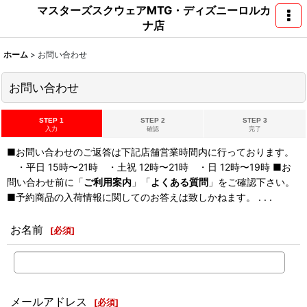
マスターズスクウェアMTG・ディズニーロルカ
ナ店
ホーム
>
お問い合わせ
お問い合わせ
STEP 1
STEP 2
STEP 3
入力
確認
完了
■お問い合わせのご返答は下記店舗営業時間内に行っております。
・平日 15時〜21時 ・土祝 12時〜21時 ・日 12時〜19時 ■お
問い合わせ前に「
ご利用案内
」「
よくある質問
」をご確認下さい。
■予約商品の入荷情報に関してのお答えは致しかねます。 . . .
お名前
[
必須
]
メールアドレス
[
必須
]