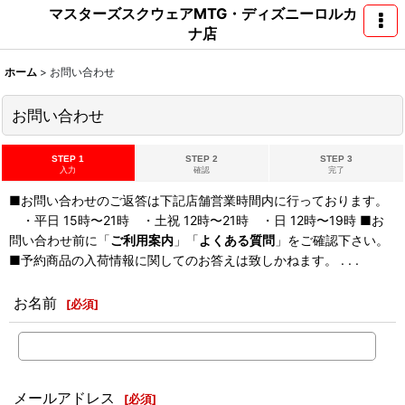
マスターズスクウェアMTG・ディズニーロルカ
ナ店
ホーム
>
お問い合わせ
お問い合わせ
STEP 1
STEP 2
STEP 3
入力
確認
完了
■お問い合わせのご返答は下記店舗営業時間内に行っております。
・平日 15時〜21時 ・土祝 12時〜21時 ・日 12時〜19時 ■お
問い合わせ前に「
ご利用案内
」「
よくある質問
」をご確認下さい。
■予約商品の入荷情報に関してのお答えは致しかねます。 . . .
お名前
[
必須
]
メールアドレス
[
必須
]