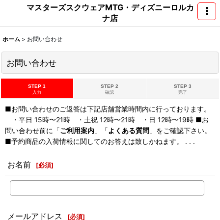
マスターズスクウェアMTG・ディズニーロルカ
ナ店
ホーム
>
お問い合わせ
お問い合わせ
STEP 1
STEP 2
STEP 3
入力
確認
完了
■お問い合わせのご返答は下記店舗営業時間内に行っております。
・平日 15時〜21時 ・土祝 12時〜21時 ・日 12時〜19時 ■お
問い合わせ前に「
ご利用案内
」「
よくある質問
」をご確認下さい。
■予約商品の入荷情報に関してのお答えは致しかねます。 . . .
お名前
[
必須
]
メールアドレス
[
必須
]