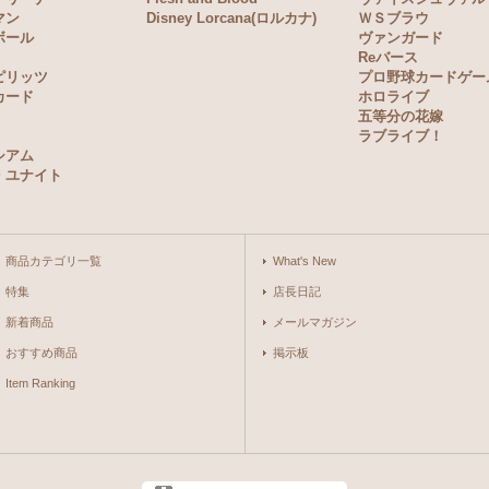
マン
Disney Lorcana(ロルカナ)
ＷＳブラウ
ボール
ヴァンガード
Reバース
ピリッツ
プロ野球カードゲー
カード
ホロライブ
五等分の花嫁
ラブライブ！
シアム
・ユナイト
商品カテゴリ一覧
What's New
特集
店長日記
新着商品
メールマガジン
おすすめ商品
掲示板
Item Ranking