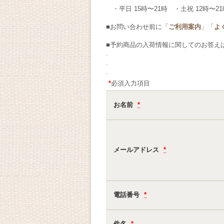
・平日 15時〜21時 ・土祝 12時〜21
■お問い合わせ前に「
ご利用案内
」「
よ
■予約商品の入荷情報に関してのお答え
.
.
.
*
必須入力項目
お名前
*
メールアドレス
*
電話番号
*
件名
*